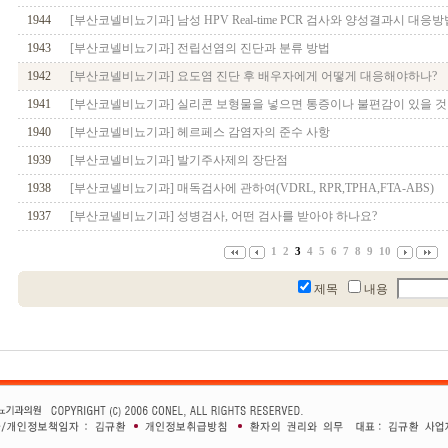
1944
[부산코넬비뇨기과] 남성 HPV Real-time PCR 검사와 양성결과시 대응방
1943
[부산코넬비뇨기과] 전립선염의 진단과 분류 방법
1942
[부산코넬비뇨기과] 요도염 진단 후 배우자에게 어떻게 대응해야하나?
1941
[부산코넬비뇨기과] 실리콘 보형물을 넣으면 통증이나 불편감이 있을 것
1940
[부산코넬비뇨기과] 헤르페스 감염자의 준수 사항
1939
[부산코넬비뇨기과] 발기주사제의 장단점
1938
[부산코넬비뇨기과] 매독검사에 관하여(VDRL, RPR,TPHA,FTA-ABS)
1937
[부산코넬비뇨기과] 성병검사, 어떤 검사를 받아야 하나요?
1
2
3
4
5
6
7
8
9
10
제목
내용