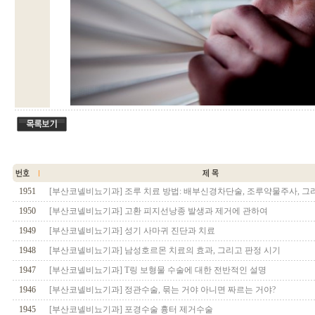
1951
[부산코넬비뇨기과] 조루 치료 방법: 배부신경차단술, 조루약물주사, 그
1950
[부산코넬비뇨기과] 고환 피지선낭종 발생과 제거에 관하여
1949
[부산코넬비뇨기과] 성기 사마귀 진단과 치료
1948
[부산코넬비뇨기과] 남성호르몬 치료의 효과, 그리고 판정 시기
1947
[부산코넬비뇨기과] T링 보형물 수술에 대한 전반적인 설명
1946
[부산코넬비뇨기과] 정관수술, 묶는 거야 아니면 짜르는 거야?
1945
[부산코넬비뇨기과] 포경수술 흉터 제거수술