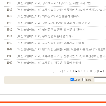
1916
[부산코넬비뇨기과] 성기헤르페스(성기포진) 재발 억제요법
1915
[부산코넬비뇨기과] 조루수술의 가장 전통적인 치료, 배부신경차단술이
1914
[부산코넬비뇨기과] 가다실9가 백신 접종에 관하여
1913
[부산코넬비뇨기과] 고환 피지선낭종 발생과 제거에 관하여
1912
[부산코넬비뇨기과] 실리콘구슬 종류 및 비용에 관하여
1911
[부산코넬비뇨기과] 무도정관수술에 관하여~
1910
[부산코넬비뇨기과] 포경수술에 대한 여러가지 견해들
1909
[부산코넬비뇨기과] 발기부전 보형물, 어떤 재료를 사용하느냐가 중요!!
1908
[부산코넬비뇨기과] 조루수술의 가장 전통적인 치료, 배부신경차단술이
1907
[부산코넬비뇨기과] 조루증의 경구용 약물에 관하여
1
2
3
4
5
6
7
8
9
10
제목
내용