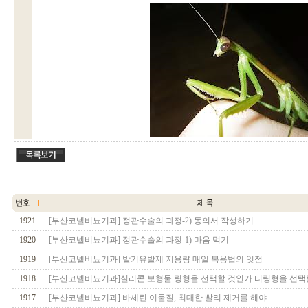
1921
[부산코넬비뇨기과] 정관수술의 과정-2) 동의서 작성하기
1920
[부산코넬비뇨기과] 정관수술의 과정-1) 마음 먹기
1919
[부산코넬비뇨기과] 발기유발제 저용량 매일 복용법의 잇점
1918
[부산코넬비뇨기과]실리콘 보형물 링형을 선택할 것인가 티링형을 선택
1917
[부산코넬비뇨기과] 바세린 이물질, 최대한 빨리 제거를 해야