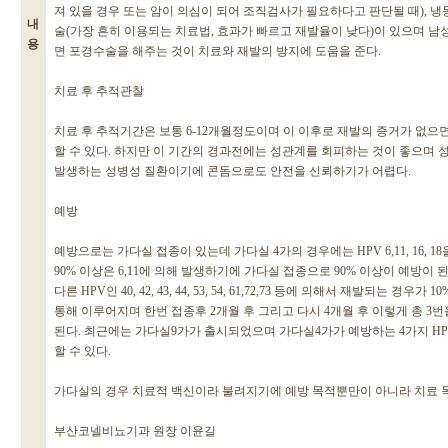
져 있을 경우 또는 암이 의심이 되어 조직검사가 필요하다고 판단될 때), 
내
술(가장 흔히 이용되는 치료법, 효과가 빠르고 재발율이 낮다)이 있으며 남
용
면 포경수술을 해주는 것이 치료와 재발의 방지에 도움을 준다.
치료 후 추적관찰
치료 후 추적기간은 보통 6-12개월정도이며 이 이후로 재발의 증거가 없으
할 수 있다. 하지만 이 기간의 경과전에는 성관계를 회피하는 것이 좋으며
발생하는 성병성 질환이기에 콘돔으로도 안전을 신뢰하기가 어렵다.
예방
예방으로는 가다실 접종이 있는데 가다실 4가의 경우에는 HPV 6,11, 16, 
90% 이상은 6,11에 의해 발생하기에 가다실 접종으로 90% 이상이 예방이
다른 HPV인 40, 42, 43, 44, 53, 54, 61,72,73 등에 의해서 재발되는 경
통해 이루어지며 한번 접종후 2개월 후 그리고 다시 4개월 후 이렇게 총 3번
된다. 최근에는 가다실9가가 출시되었으며 가다실4가가 예방하는 4가지 HPV
할 수 있다.
가다실의 경우 치료적 백신이라 불려지기에 예방 목적뿐만이 아니라 치료 
부산코넬비뇨기과 원장 이윤길