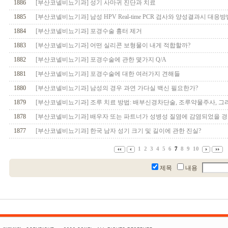
1886
[부산코넬비뇨기과] 성기 사마귀 진단과 치료
1885
[부산코넬비뇨기과] 남성 HPV Real-time PCR 검사와 양성결과시 대응방
1884
[부산코넬비뇨기과] 포경수술 흉터 제거
1883
[부산코넬비뇨기과] 어떤 실리콘 보형물이 내게 적합할까?
1882
[부산코넬비뇨기과] 포경수술에 관한 몇가지 Q/A
1881
[부산코넬비뇨기과] 포경수술에 대한 여러가지 견해들
1880
[부산코넬비뇨기과] 남성의 경우 과연 가다실 백신 필요한가?
1879
[부산코넬비뇨기과] 조루 치료 방법: 배부신경차단술, 조루약물주사, 그
1878
[부산코넬비뇨기과] 배우자 또는 파트너가 성병성 질염에 감염되었을 
1877
[부산코넬비뇨기과] 한국 남자 성기 크기 및 길이에 관한 진실?
1
2
3
4
5
6
7
8
9
10
제목
내용