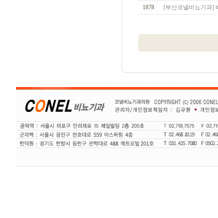
1878
[부산코넬비뇨기과] 