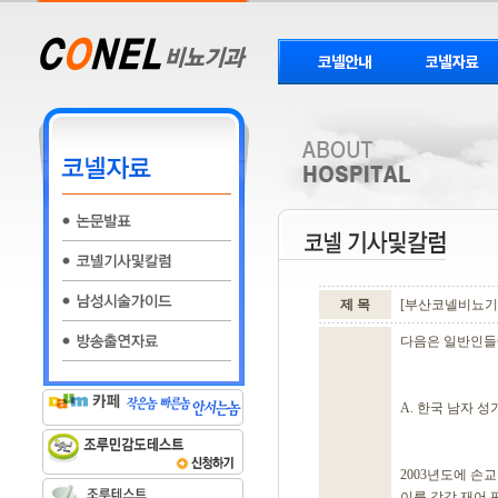
제 목
[부산코넬비뇨기과
다음은 일반인들에
A. 한국 남자 성
2003년도에 손
이를 각각 재어 평