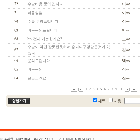
72
수술비용 문의 입니다.
이○○
71
비용상담
이○○
70
수술 문의들입니다
이○○
69
비용문의드립니다
박○○
68
hiv 검사 가능한가요?
노○○
수술이 약간 잘못된듯하여 흉터나구멍같은것이 있
67
김○○
습니...
66
문의드립니다
백○○
65
비용문의
심○○
64
질문드려요
전○○
1
2
3
4
5
6
7
8
9
10
제목
내용