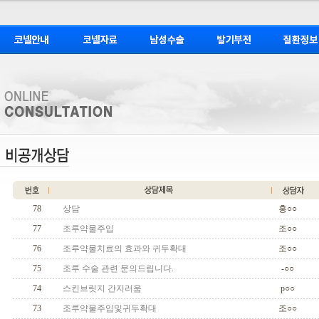
78
상담
홍○○
77
조루약물주입
조○○
76
조루약물치료의 효과와 귀두확대
조○○
75
조루 수술 관련 문의드립니다.
-○○
74
스킨브릿지 간지러움
p○○
73
조루약물주입및귀두확대
조○○