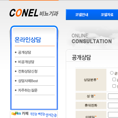
군
상담분류
성 명
휴대전화
이메일