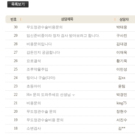
30
무도정관수술비용문의
박태웅
29
임신준비중이라 정자 검사 받아보려고 합니다.
구사진
28
비용문의입니다
김대경
27
감돈인지 궁금합니다
이재욱
26
요로결석
황기욱
25
조루약물주입
이민성
24
링이나 구슬(다마)
김xx
23
초등아이
윤팀
22
Hiv 문의 도와주세요 선생님 ㅜ
박경민
21
비용문의
king75
20
무도정관수술 문의
장현수
19
무도정관수술비용 문의
서진수
18
소변검사
김**