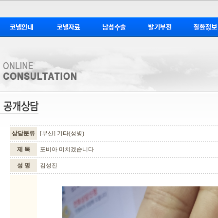
상담분류
[부산] 기타(성병)
제 목
포비아 미치겠습니다
성 명
김성진