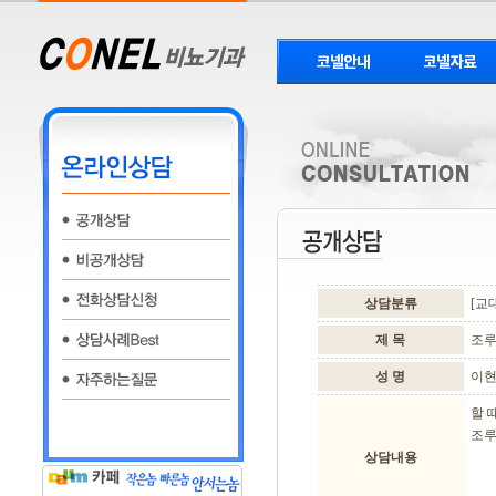
상담분류
[교
제 목
조루
성 명
이
할 
조루
상담내용