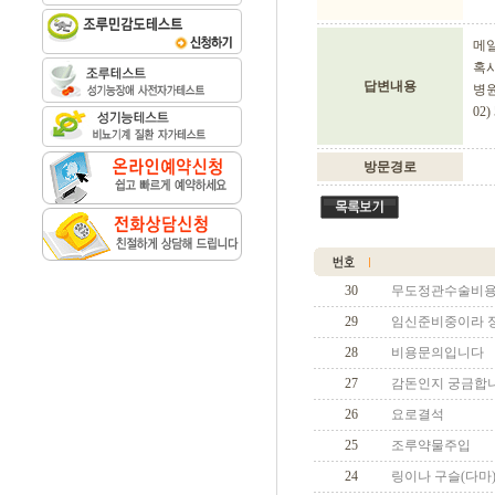
메일
혹시
답변내용
병원
02) 
방문경로
30
무도정관수술비
29
임신준비중이라 정
28
비용문의입니다
27
감돈인지 궁금합
26
요로결석
25
조루약물주입
24
링이나 구슬(다마