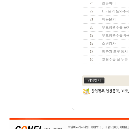
23
초등아이
22
Hiv 문의 도와주
21
비용문의
20
무도정관수술 문
19
무도정관수술비용
18
소변검사
17
정관과 조루 동시
16
포경수술 실 누공